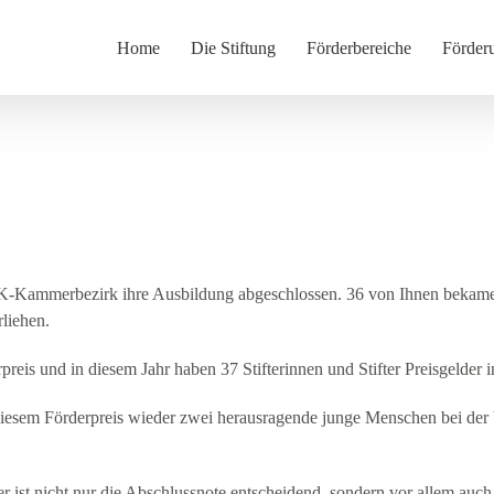
Home
Die Stiftung
Förderbereiche
Förder
-Kammerbezirk ihre Ausbildung abgeschlossen. 36 von Ihnen bekamen
liehen.
rpreis und in diesem Jahr haben 37 Stifterinnen und Stifter Preisgelde
t diesem Förderpreis wieder zwei herausragende junge Menschen bei der
r ist nicht nur die Abschlussnote entscheidend, sondern vor allem auch