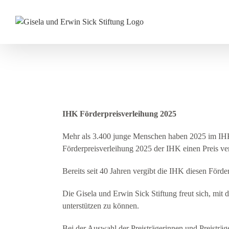
Zum
Inhalt
springen
View
Larger
Image
IHK Förderpreisverleihung 2025
Mehr als 3.400 junge Menschen haben 2025 im IHK
Förderpreisverleihung 2025 der IHK einen Preis ver
Bereits seit 40 Jahren vergibt die IHK diesen Förde
Die Gisela und Erwin Sick Stiftung freut sich, mi
unterstützen zu können.
Bei der Auswahl der Preisträgerinnen und Preisträge